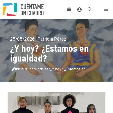
Saltar
Me
al
contenido
25/05/2026
Patricia Pérez
¿Y hoy? ¿Estamos en
igualdad?
Inicio
/
Blog
/
Noticias
/
¿Y hoy? ¿Estamos en...