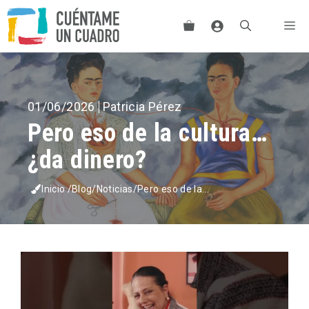
Saltar
Me
al
contenido
01/06/2026
Patricia Pérez
Pero eso de la cultura…
¿da dinero?
Inicio
/
Blog
/
Noticias
/
Pero eso de la...