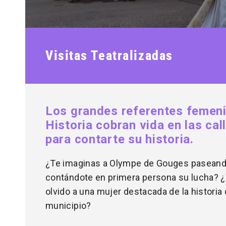
Visitas Teatralizadas
Los grandes referentes femeni
Historia cobran vida en las cal
para contarte su historia.
¿Te imaginas a Olympe de Gouges paseando 
contándote en primera persona su lucha? ¿
olvido a una mujer destacada de la historia 
municipio?