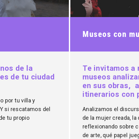
Museos con mu
nos de la
Te invitamos a 
les de tu ciudad
museos analizan
en sus obras, a
itinerarios con
por tu villa y
Y si rescatamos del
Analizamos el discurs
de tu propio
de la mujer creada, la
reflexionando sobre 
de arte, qué papel jue