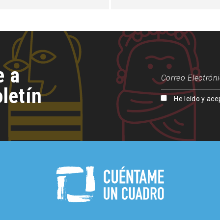
e a
letín
He leído y ace