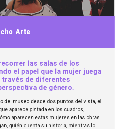
cho Arte
recorrer las salas de los
do el papel que la mujer juega
 través de diferentes
 perspectiva de género.
o del museo desde dos puntos del vista, el
 que aparece pintada en los cuadros,
cómo aparecen estas mujeres en las obras
gan, quién cuenta su historia, mientras lo