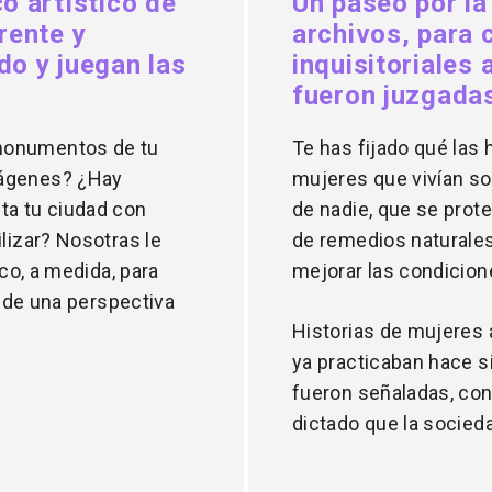
o artístico de
Un paseo por la
rente y
archivos, para 
do y juegan las
inquisitoriales
fueron juzgadas
monumentos de tu
Te has fijado qué las 
mágenes? ¿Hay
mujeres que vivían so
ta tu ciudad con
de nadie, que se prot
lizar? Nosotras le
de remedios naturales
ico, a medida, para
mejorar las condicion
esde una perspectiva
Historias de mujeres 
ya practicaban hace si
fueron señaladas, con
dictado que la socied