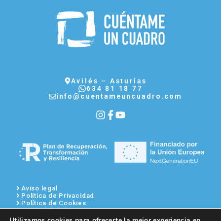
Avilés – Asturias
634 81 18 77
info@cuentameuncuadro.com
Aviso legal
Política de Privacidad
Política de Cookies
Accesibilidad
Mapa del sitio
Utilizamos cookies para ofrecerte la mejor experiencia en