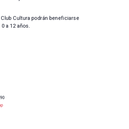
l Club Cultura podrán beneficiarse
 0 a 12 años.
90
ap