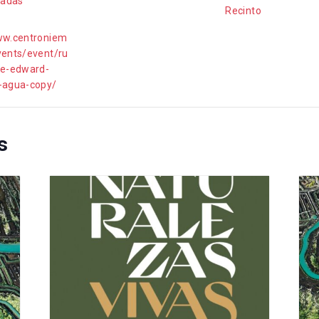
iadas
Recinto
ww.centroniem
vents/event/ru
te-edward-
-agua-copy/
s