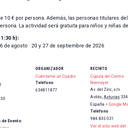
de 10 € por persona. Además, las personas titulares de
ersona. La actividad será gratuita para niños y niñas de
1:30 h):
y 16 de agosto · 20 y 27 de septiembre de 2026
ORGANIZADOR
RECINTO
Cuéntame un Cuadro
Cúpula del Centro
Teléfono
Niemeyer
o
Av. del Zinc, s/n
634811877
Avilés
,
Asturias
334
:30
España
+ Google M
Teléfono
984 835 031
 de Evento:
Ver el sitio web del