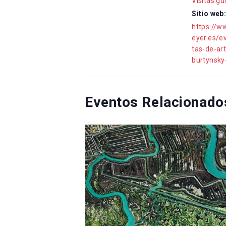
Visitas gu
Sitio web:
https://w
eyer.es/e
tas-de-ar
burtynsky
Eventos Relacionado