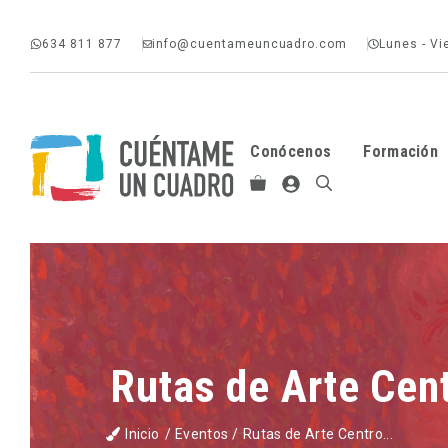
Saltar
634 811 877
info@cuentameuncuadro.com
Lunes - Vi
al
contenido
Conócenos
Formación
Rutas de Arte Cen
Inicio
/
Eventos
/
Rutas de Arte Centro...