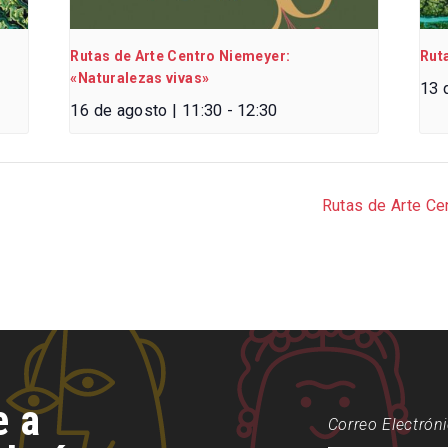
Rutas de Arte Centro Niemeyer:
Rut
«Naturalezas vivas»
13 
16 de agosto | 11:30
-
12:30
Rutas de Arte Ce
e a