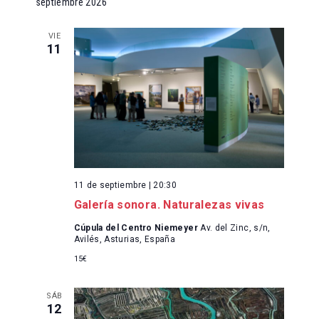
septiembre 2026
y
v
VIE
v
e
11
i
n
t
s
o
t
a
11 de septiembre | 20:30
s
Galería sonora. Naturalezas vivas
d
Cúpula del Centro Niemeyer
Av. del Zinc, s/n,
Avilés, Asturias, España
e
15€
E
SÁB
v
12