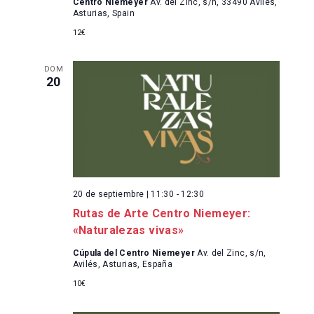
Centro Niemeyer
Av. del Zinc, s/n, 33490 Avilés,
Asturias, Spain
12€
DOM
20
20 de septiembre | 11:30
-
12:30
Rutas de Arte Centro Niemeyer:
«Naturalezas vivas»
Cúpula del Centro Niemeyer
Av. del Zinc, s/n,
Avilés, Asturias, España
10€