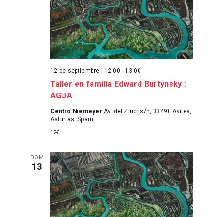
e
n
t
o
12 de septiembre | 12:00
-
13:00
Taller en familia Edward Burtynsky :
s
AGUA
Centro Niemeyer
Av. del Zinc, s/n, 33490 Avilés,
Asturias, Spain
12€
DOM
13