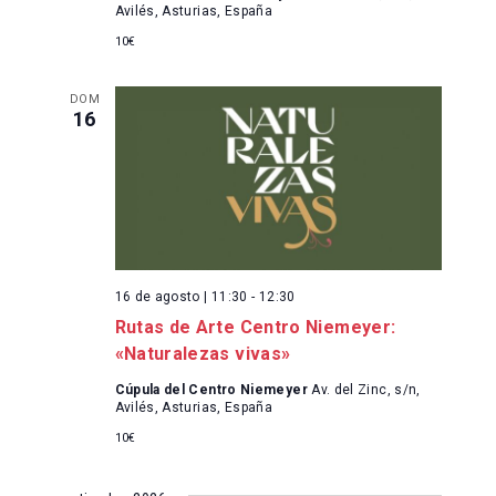
n
Avilés, Asturias, España
n
f
d
10€
e
d
c
e
DOM
e
h
16
v
a
b
.
i
ú
s
s
t
q
16 de agosto | 11:30
-
12:30
a
Rutas de Arte Centro Niemeyer:
u
s
«Naturalezas vivas»
e
d
Cúpula del Centro Niemeyer
Av. del Zinc, s/n,
Avilés, Asturias, España
d
e
10€
a
E