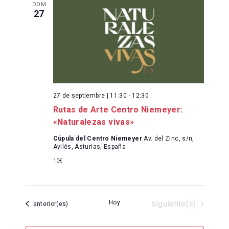
DOM
27
27 de septiembre | 11:30
-
12:30
Rutas de Arte Centro Niemeyer:
«Naturalezas vivas»
Cúpula del Centro Niemeyer
Av. del Zinc, s/n,
Avilés, Asturias, España
10€
Eventos
Hoy
siguiente(s)
Eventos
anterior(es)