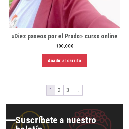
«Diez paseos por el Prado» curso online
100,00
€
Añadir al carrito
1
2
3
→
Suscríbete a nuestro