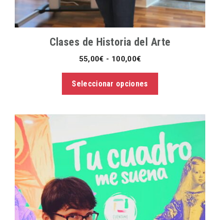
página
de
producto
Clases de Historia del Arte
Rango
55,00
€
-
100,00
€
de
precios:
Seleccionar opciones
desde
55,00€
hasta
100,00€