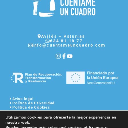
Avilés – Asturias
634 81 18 77
info@cuentameuncuadro.com
Aviso legal
Política de Privacidad
Política de Cookies
Accesibilidad
Mapa del sitio
Utilizamos cookies para ofrecerte la mejor experiencia en
Condiciones generales de venta
nuestra web.
Puedes aprender más sobre qué cookies utilizamos o