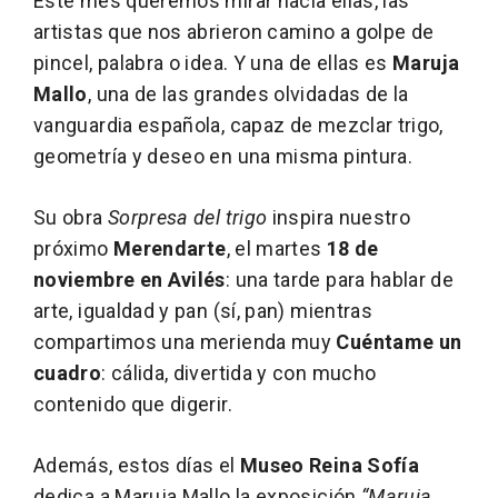
Este mes queremos mirar hacia ellas, las
artistas que nos abrieron camino a golpe de
pincel, palabra o idea. Y una de ellas es
Maruja
Mallo
, una de las grandes olvidadas de la
vanguardia española, capaz de mezclar trigo,
geometría y deseo en una misma pintura.
Su obra
Sorpresa del trigo
inspira nuestro
próximo
Merendarte
, el martes
18 de
noviembre en Avilés
: una tarde para hablar de
arte, igualdad y pan (sí, pan) mientras
compartimos una merienda muy
Cuéntame un
cuadro
: cálida, divertida y con mucho
contenido que digerir.
Además, estos días el
Museo Reina Sofía
dedica a Maruja Mallo la exposición
“Maruja