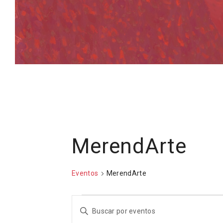
MerendArte
Eventos
MerendArte
Eventos
N
I
n