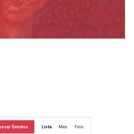
N
uscar Eventos
Lista
Mes
Foto