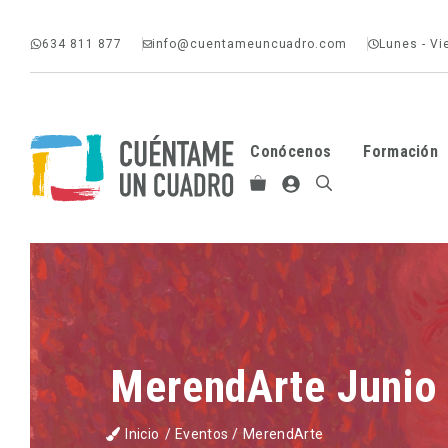
Saltar
634 811 877
info@cuentameuncuadro.com
Lunes - Vi
al
contenido
Conócenos
Formación
MerendArte Junio 
Inicio
/
Eventos
/
MerendArte