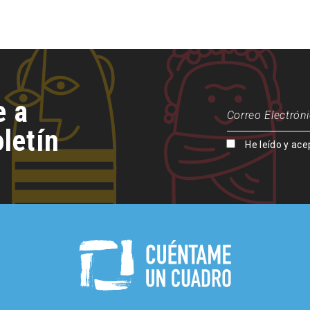
e a
letín
He leído y ace