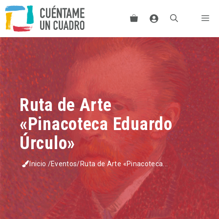
Saltar
Me
al
contenido
Ruta de Arte
«Pinacoteca Eduardo
Úrculo»
Inicio
/
Eventos
/
Ruta de Arte «Pinacoteca...