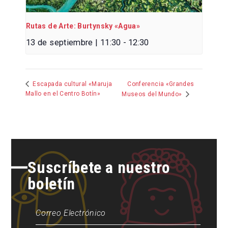
Rutas de Arte: Burtynsky «Agua»
13 de septiembre | 11:30
-
12:30
Conferencia «Grandes
Escapada cultural «Maruja
Mallo en el Centro Botín»
Museos del Mundo»
Suscríbete a nuestro
boletín