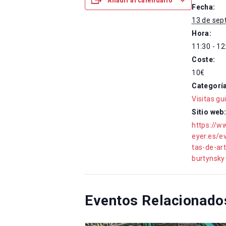
Añadir al calendario
Fecha:
13 de sep
Hora:
11:30 - 12
Coste:
10€
Categoría
Visitas gu
Sitio web:
https://w
eyer.es/e
tas-de-ar
burtynsky
Eventos Relacionado