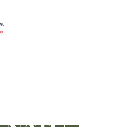
90
ap