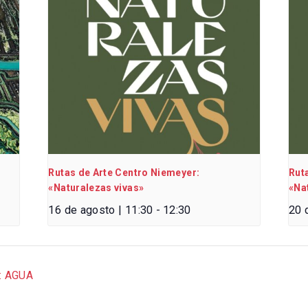
Rutas de Arte Centro Niemeyer:
Rut
«Naturalezas vivas»
«Na
16 de agosto | 11:30
-
12:30
20 
 : AGUA