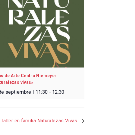
as de Arte Centro Niemeyer:
turalezas vivas»
de septiembre | 11:30
-
12:30
Taller en familia Naturalezas Vivas