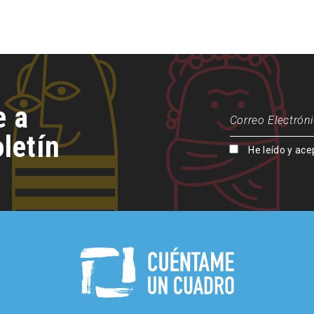
e a
letín
He leído y ace