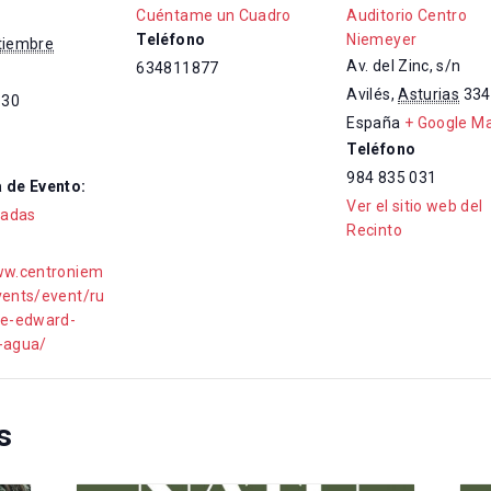
Cuéntame un Cuadro
Auditorio Centro
Teléfono
Niemeyer
tiembre
Av. del Zinc, s/n
634811877
Avilés
,
Asturias
334
:30
España
+ Google M
Teléfono
984 835 031
 de Evento:
Ver el sitio web del
iadas
Recinto
ww.centroniem
vents/event/ru
te-edward-
-agua/
s