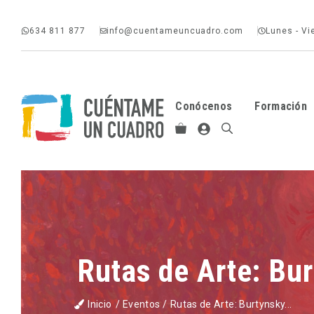
Saltar
634 811 877
info@cuentameuncuadro.com
Lunes - Vi
al
contenido
Conócenos
Formación
Rutas de Arte: Bu
Inicio
/
Eventos
/
Rutas de Arte: Burtynsky...