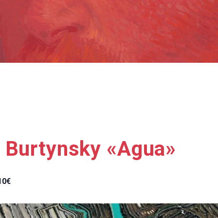
: Burtynsky «Agua»
10€