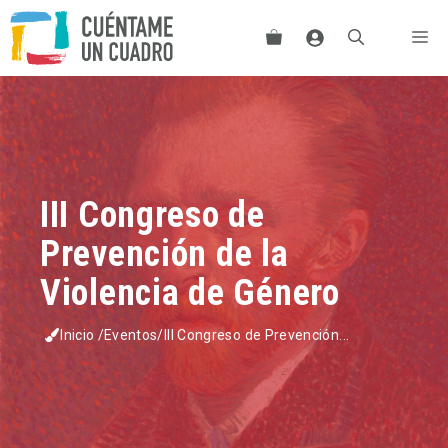
Saltar
Me
al
contenido
III Congreso de
Prevención de la
Violencia de Género
Inicio
/
Eventos
/
III Congreso de Prevención...