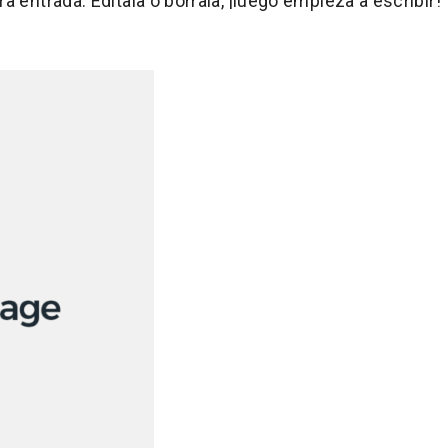
 entrada. Edítala o bórrala, ¡luego empieza a escribir!