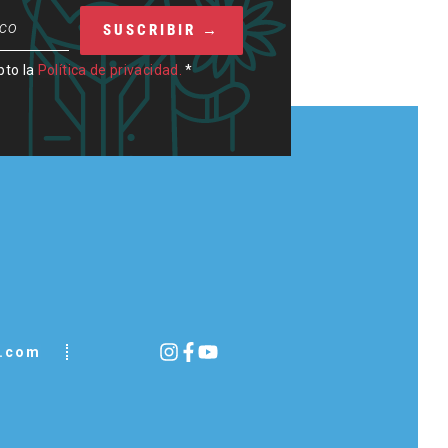
pto la
Política de privacidad.
*
o.com