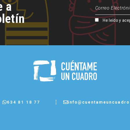
e a
letín
He leído y ace
info@cuentameuncuadr
634 81 18 77