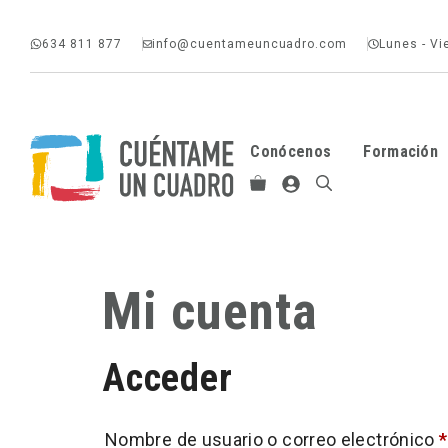
Saltar
634 811 877
info@cuentameuncuadro.com
Lunes - Vi
al
contenido
Conócenos
Formación
Mi cuenta
Acceder
Nombre de usuario o correo electrónico
*