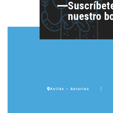
Suscríbet
nuestro bo
Avilés – Asturias