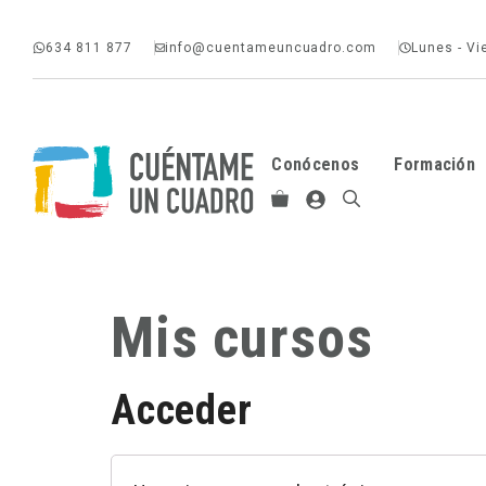
Saltar
634 811 877
info@cuentameuncuadro.com
Lunes - Vi
al
contenido
Conócenos
Formación
Mis cursos
Acceder