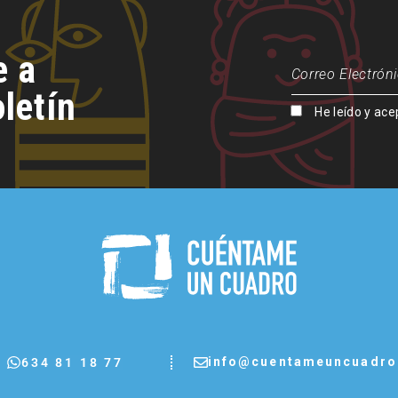
e a
letín
He leído y ace
info@cuentameuncuadr
634 81 18 77